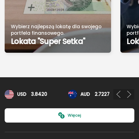
Wybierz najlepszą lokatę dla swojego
Wybi
portfela finansowego.
port
Lokata "Super Setka"
Lok
Kursy walut
USD
3.8420
AUD
2.7227
Więcej