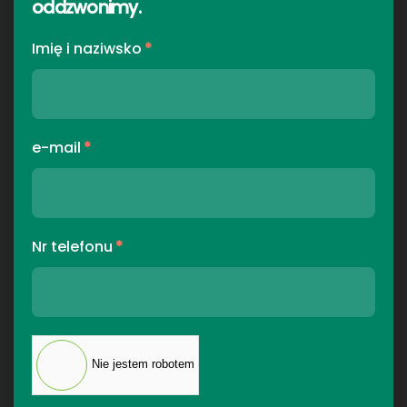
oddzwonimy
.
Imię i naziwsko
*
e-mail
*
Nr telefonu
*
Nie jestem robotem