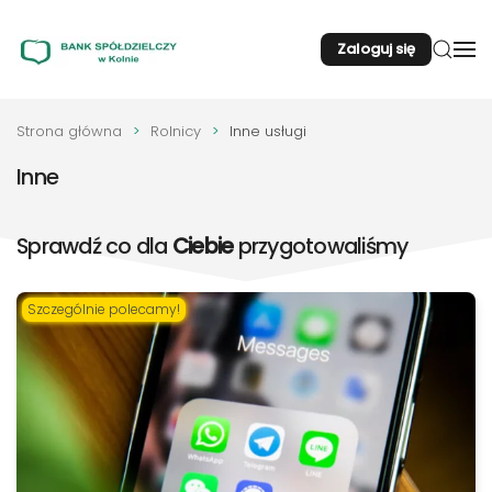
Zaloguj się
Przejdź do głównej treści
Strona główna
Rolnicy
Inne usługi
Inne
Sprawdź co dla
Ciebie
przygotowaliśmy