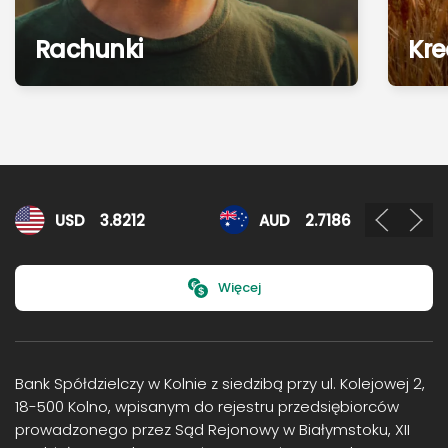
Rachunki
Kre
Kursy walut
USD
3.8212
AUD
2.7186
Więcej
Bank Spółdzielczy w Kolnie z siedzibą przy ul. Kolejowej 2,
18-500 Kolno, wpisanym do rejestru przedsiębiorców
prowadzonego przez Sąd Rejonowy w Białymstoku, XII