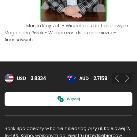
Marcin Krejszeff - Wiceprezes ds. handlowych
Magdalena Pisiak - Wiceprezes ds. ekonomiczno-
finansowych
Kursy walut
USD
3.8334
AUD
2.7159
Więcej
Bank Spółdzielczy w Kolnie z siedzibą przy ul. Kolejowej 2,
18-500 Kolno, wpisanym do rejestru przedsiębiorców