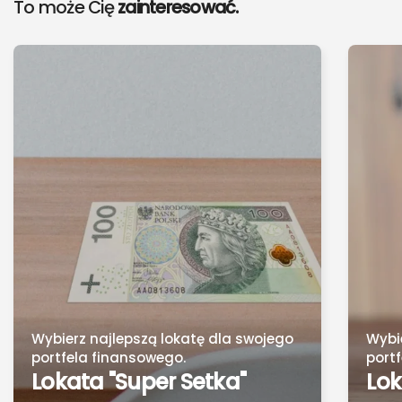
To może Cię
zainteresować.
Wybierz najlepszą lokatę dla swojego
Wybi
portfela finansowego.
port
Lokata "Super Setka"
Lok