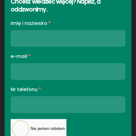
Chcesz wiedzieć więcej? Napisz, a
oddzwonimy
.
Imię i naziwsko
*
e-mail
*
Nr telefonu
*
Nie jestem robotem