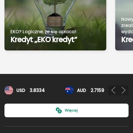
Nowy
zrea
EKO? Logiczne, że się opłaca!
wyda
Kredyt „EKO kredyt”
Kre
Kursy walut
USD
3.8334
AUD
2.7159
Więcej