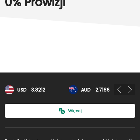
0% Prowizji
Kursy walut
USD
3.8212
AUD
2.7186
Więcej